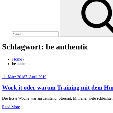
for:
Schlagwort:
be authentic
Home
be authentic
Posted
11. März 2018
7. April 2019
on
Work it oder warum Training mit dem Hund
Die letzte Woche war anstrengend. Stressig, Migräne, viele schlech
Read More