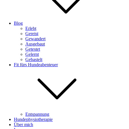
Blog
Erlebt
Gereist
Gewandert
Ausgebaut
Getestet
Gelernt
Gebastelt
Fit fürs Hundeabenteuer
Entspannung
Hundephysiotherapie
Über mich