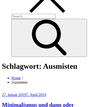
Search
for:
Search
Schlagwort:
Ausmisten
Home
Ausmisten
Posted
27. Januar 2019
7. April 2019
on
Minimalismus und dann oder