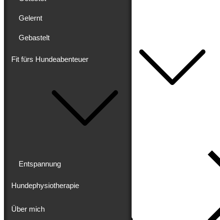
Getestet
Gelernt
Gelernt
Gebastelt
Gebastelt
Fit fürs Hundeabenteuer
Fit fürs Hundeabenteuer
Entspannung
Hundephysiotherapie
Über mich
Impressum
Datenschutz
Entspannung
Hundephysiotherapie
Über mich