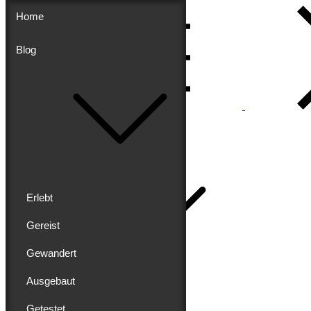
Skip
Home
to
content
Blog
Menu
Buddy schreibt
Home
Erlebt
Gereist
Gewandert
Blog
Erlebt
Ausgebaut
Gereist
Gewandert
Getestet
Ausgebaut