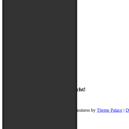
Über mich
Suchen
Suchen
Ich freue mich auf deine Nachricht!
post@buddyschreibt.com
Copyright © 2026
Buddy schreibt
. Pet Business by
Theme Palace
|
D