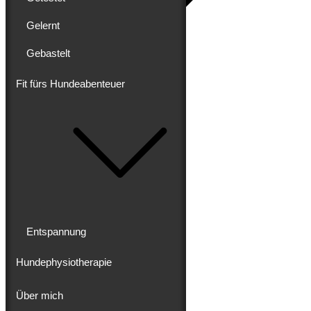
Gelernt
Gebastelt
Blog
Erlebt
Gereist
Fit fürs Hundeabenteuer
Gewandert
Ausgebaut
Getestet
Gelernt
Gebastelt
Fit fürs Hundeabenteuer
Entspannung
Hundephysiotherapie
Entspannung
Hundephysiotherapie
Über mich
Über mich