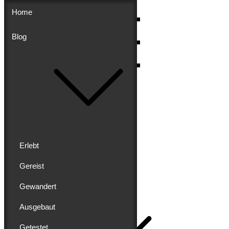
Skip
Home
to
content
Blog
Menu
Erlebt
Gereist
Buddy schreibt
Gewandert
Home
Ausgebaut
Getestet