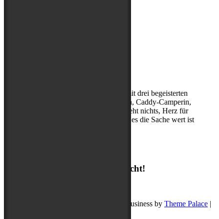
Über mich
Kerstin, (Sport-)Hundephysio mit drei begeisterten
Abenteuerbegleitern, Entdeckerin, Caddy-Camperin,
ohne Cappuccino am Morgen geht nichts, Herz für
Hibbelhunde, nur geduldig, wenn es die Sache wert ist
Suchen
Suchen
Ich freue mich auf deine Nachricht!
post@buddyschreibt.com
Copyright © 2026
Buddy schreibt
. Pet Business by
Theme Palace
|
Datenschutz